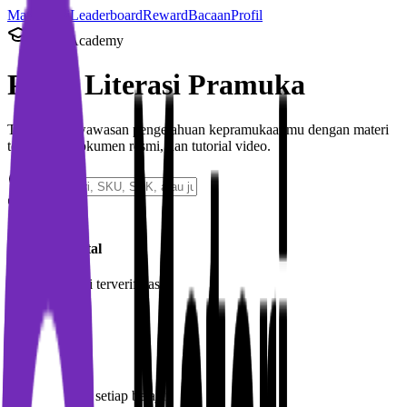
Materi
Misi
Leaderboard
Reward
Bacaan
Profil
Scout Academy
Pusat
Literasi
Pramuka
Tingkatkan wawasan pengetahuan kepramukaanmu dengan materi
terstruktur, dokumen resmi, dan tutorial video.
Pustaka Digital
Ratusan materi terverifikasi
Reward XP
Dapatkan poin setiap belajar