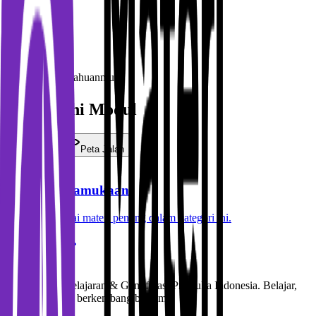
Sertifikasi
Validasi pengetahuanmu
Jelajahi Modul
Kotak
Peta Jalan
📖
Dasar Kepramukaan
Jelajahi berbagai materi penting dalam kategori ini.
Buka Modul
Materi
Platform Pembelajaran & Gamifikasi Pramuka Indonesia. Belajar,
bertualang, dan berkembang bersama.