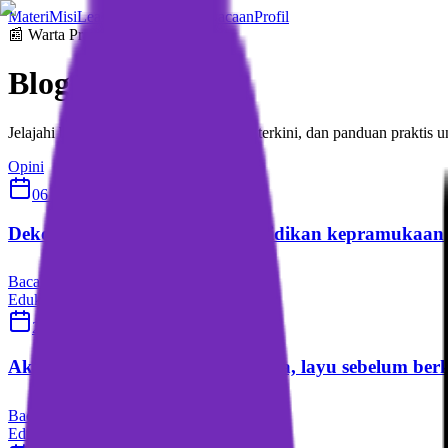
Materi
Misi
Leaderboard
Reward
Bacaan
Profil
📰 Warta Pramuka
Blog &
Artikel
Jelajahi berbagai artikel edukatif, berita terkini, dan panduan prakt
Opini
06 Mar 2026
Pramuka Update
Dekonstruksi epistemologi pendidikan kepramukaan
Baca Selengkapnya
Edukasi
24 Feb 2026
Pramuka Update
Akankah revitalisasi satuan karya, layu sebelum be
Baca Selengkapnya
Edukasi