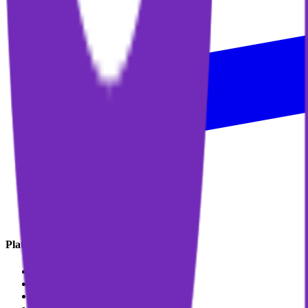
Platform
Katalog Challenge
Leaderboard
Reward Store