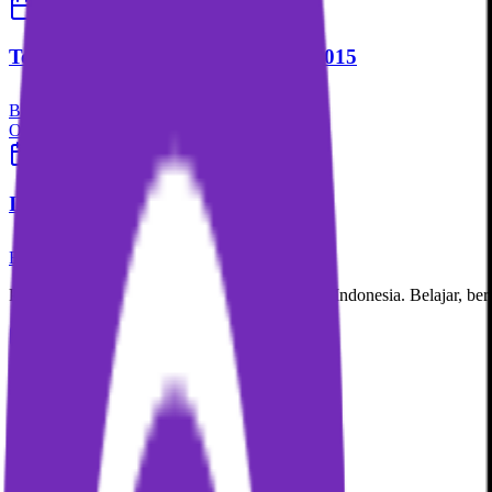
24 Feb 2026
Pramuka Update
Telaah kritis edaran kwarnas no. 0015
Baca Selengkapnya
Opini
22 Feb 2026
Pramuka Update
Ikut pramuka mau jadi apa?
Baca Selengkapnya
Platform Pembelajaran & Gamifikasi Pramuka Indonesia. Belajar, be